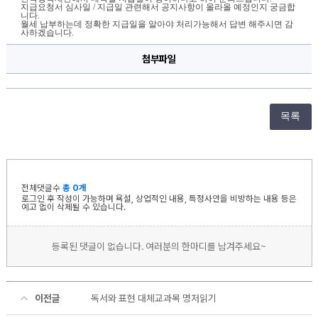
지급요청서 심사일 / 지급일 관련해서 공지사항이 올라올 예정인지 궁금합
드
니다.
립
월세 납부하는데 정확한 지급일을 알아야 처리가능해서 답변 해주시면 감
니
사하겠습니다.
다.
에
대
첨부파일
한
상
세
정
보
목록
전체댓글수
총 0개
로그인 후 작성이 가능하며 욕설, 상업적인 내용, 특정사안을 비방하는 내용 등은
예고 없이 삭제될 수 있습니다.
등록된 댓글이 없습니다. 여러분의 한마디를 남겨주세요~
이전글
독서와 표현 대체교과목 명저읽기