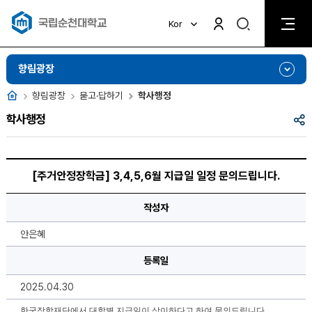
검
Kor
검
색
색
비
활
활
향림광장
성
성
화
화
홈
향림광장
묻고·답하기
학사행정
공
학사행정
유
[주
거
[주거안정장학금] 3,4,5,6월 지급일 일정 문의드립니다.
안
정
장
작성자
학
금]
3,4,5,6
안은혜
월
지
등록일
급
일
일
2025.04.30
정
문
의
한국장학재단에서 대학별 지급일이 상이하다고 하여 문의드립니다.